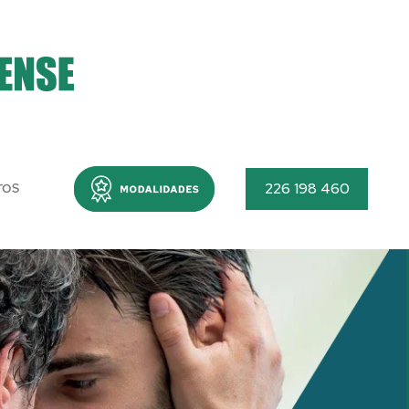
Menu
226 198 460
TOS