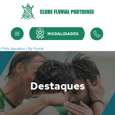
Skip
to
content
Menu
Menu
/
Polo Aquático
/ By
Fluvial
Destaques