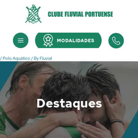
Skip
to
content
Menu
Menu
/
Polo Aquático
/ By
Fluvial
Destaques