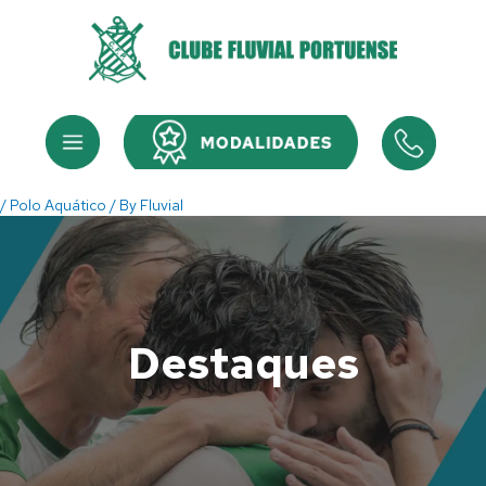
Skip
to
content
Menu
Menu
/
Polo Aquático
/ By
Fluvial
Destaques