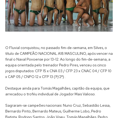
O Fluvial conquistou, no passado fim-de-semana, em Silves, o
título de CAMPEÃO NACIONAL A18 MASCULINO, após vencer na
final o Naval Povoense por 13-12. Ao longo do fim-de-semana, a
equipa orientada pelo treinador Pedro Pires, venceu os cinco
jogos disputados: CFP 15 x CNA 03 / CFP 23 x CNAC 04 / CFP 10
x CAP 05 / CNPO 12 x CFP 13 (1º/2º) .
Destaque ainda para Tomás Magalhães, capitão da equipa, que
arrecadou o troféu individual de Jogador Mais Valioso.
Sagraram-se campeões nacionais: Nuno Cruz, Sebastião Lessa,
Bernardo Pinto, Bernardo Mateus, Guilherme Lobo, Pedro
Batista, Rodrigo Santos, João Viseu, Tomás Magalhães, Pedro