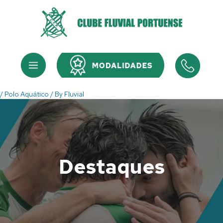
Skip
to
content
Menu
Menu
/
Polo Aquático
/ By
Fluvial
Destaques