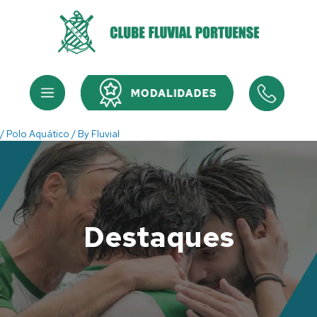
Skip
to
content
Menu
Menu
/
Polo Aquático
/ By
Fluvial
Destaques