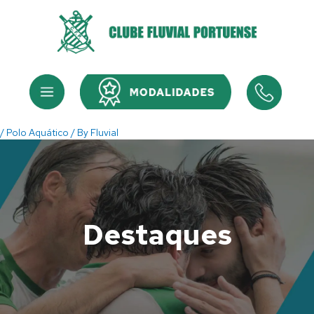
Skip
to
content
Menu
Menu
/
Polo Aquático
/ By
Fluvial
Destaques