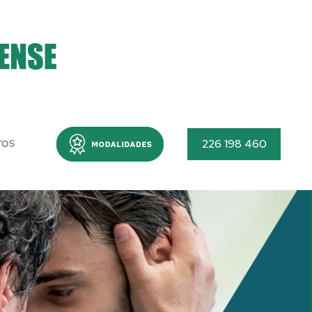
Menu
226 198 460
TOS