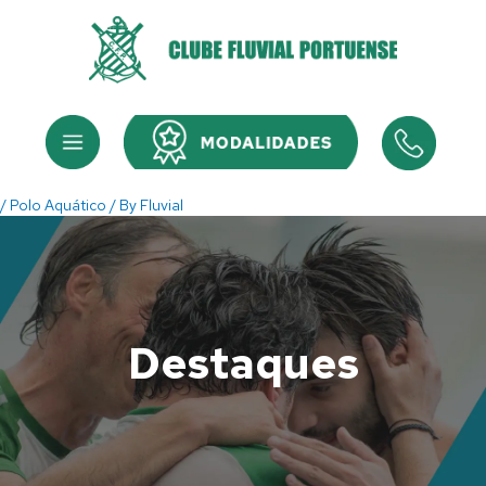
Skip
to
content
Menu
Menu
/
Polo Aquático
/ By
Fluvial
Destaques