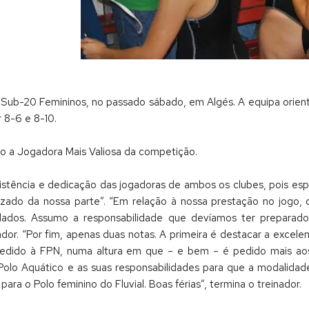
 Sub-20 Femininos, no passado sábado, em Algés. A equipa orien
r 8-6 e 8-10.
mo a Jogadora Mais Valiosa da competição.
istência e dedicação das jogadoras de ambos os clubes, pois esp
ado da nossa parte”. “Em relação à nossa prestação no jogo, de
ados. Assumo a responsabilidade que devíamos ter preparado
ador. “Por fim, apenas duas notas. A primeira é destacar a excel
pedido à FPN, numa altura em que – e bem – é pedido mais aos j
Polo Aquático e as suas responsabilidades para que a modalidad
para o Polo feminino do Fluvial. Boas férias”, termina o treinador.