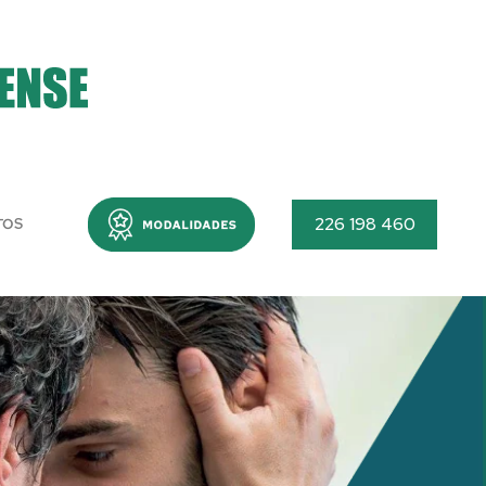
Menu
226 198 460
TOS