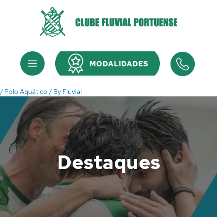
Skip
to
content
Menu
Menu
/
Polo Aquático
/ By
Fluvial
Destaques