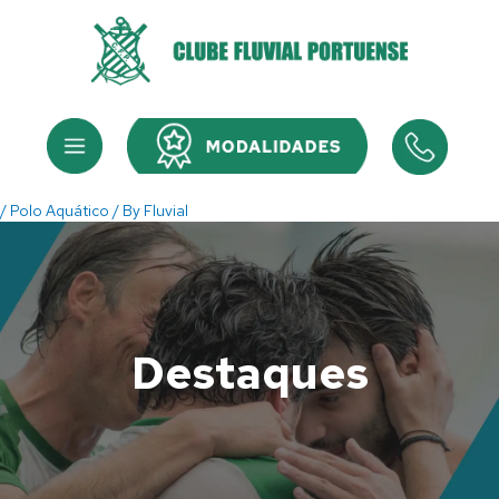
Skip
to
content
Menu
Menu
/
Polo Aquático
/ By
Fluvial
Destaques