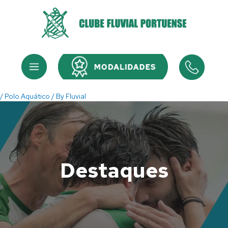
Skip
to
content
Menu
Menu
/
Polo Aquático
/ By
Fluvial
Destaques