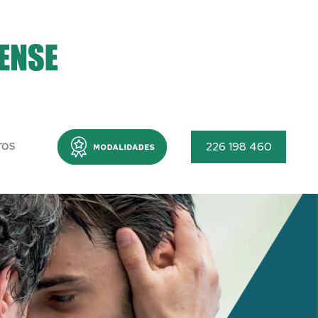
Menu
226 198 460
TOS