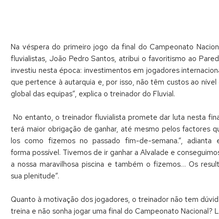
Na véspera do primeiro jogo da final do Campeonato Nacional 
fluvialistas, João Pedro Santos, atribui o favoritismo ao Pa
investiu nesta época: investimentos em jogadores internacion
que pertence à autarquia e, por isso, não têm custos ao níve
global das equipas”, explica o treinador do Fluvial.
No entanto, o treinador fluvialista promete dar luta nesta fi
terá maior obrigação de ganhar, até mesmo pelos factores 
los como fizemos no passado fim-de-semana.”, adianta 
forma possível. Tivemos de ir ganhar a Alvalade e consegui
a nossa maravilhosa piscina e também o fizemos… Os resul
sua plenitude”.
Quanto à motivação dos jogadores, o treinador não tem dúvida
treina e não sonha jogar uma final do Campeonato Nacional