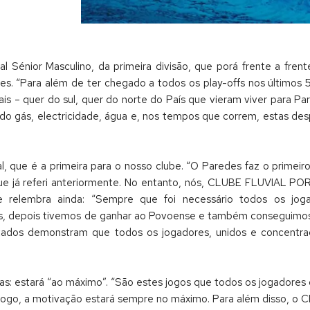
Sénior Masculino, da primeira divisão, que porá frente a frente
redes. “Para além de ter chegado a todos os play-offs nos último
ais – quer do sul, quer do norte do País que vieram viver para P
l do gás, electricidade, água e, nos tempos que correm, estas de
nal, que é a primeira para o nosso clube. “O Paredes faz o primei
que já referi anteriormente. No entanto, nós, CLUBE FLUVIAL 
e relembra ainda: “Sempre que foi necessário todos os jog
mos, depois tivemos de ganhar ao Povoense e também conseguimos
tados demonstram que todos os jogadores, unidos e concentra
s: estará “ao máximo”. “São estes jogos que todos os jogadores 
? Logo, a motivação estará sempre no máximo. Para além disso,