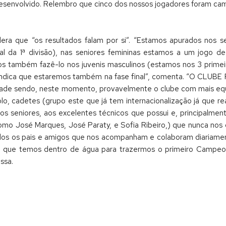
desenvolvido. Relembro que cinco dos nossos jogadores foram cam
era que “os resultados falam por si”. “Estamos apurados nos se
 da 1ª divisão), nas seniores femininas estamos a um jogo de
s também fazê-lo nos juvenis masculinos (estamos nos 3 primeiro
udo indica que estaremos também na fase final”, comenta. “O CL
idade sendo, neste momento, provavelmente o clube com mais equi
olo, cadetes (grupo este que já tem internacionalização já que 
 seniores, aos excelentes técnicos que possui e, principalmente
 como José Marques, José Paraty, e Sofia Ribeiro,) que nunca n
dos os pais e amigos que nos acompanham e colaboram diariamen
ue temos dentro de água para trazermos o primeiro Campeona
ssa.