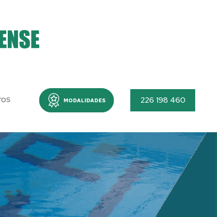
Menu
226 198 460
TOS