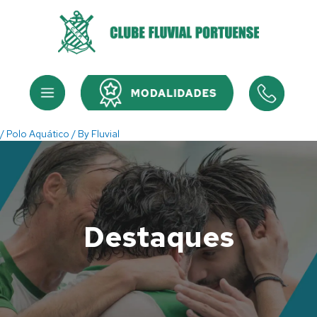
Skip
to
content
Menu
Menu
/
Polo Aquático
/ By
Fluvial
Destaques