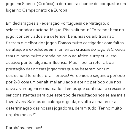
jogo em Sibenik (Croácia) a derradeira chance de conquistar um
lugar no Campeonato da Europa.
Em declarações à Federação Portuguesa de Natação, o
seleccionador nacional Miguel Pires afirmou: “Entramos bem no
jogo, concentrados e a defender bem, mas os árbitros não
fizeram o melhor dos jogos. Fomos muito castigados com faltas
de ataque e expulsões em momentos cruciais do jogo. A Croácia
tem um peso muito grande no polo aquático europeu e isso
acabou por ter alguma influência. Mas importa reter a boa
prestação das nossas jogadoras que se bateram por um
desfecho diferente, foram bravas! Perdemos o segundo período
por 2-0 com um penalti mal anulado a abrir o período que nos
dava a vantagem no marcador. Temos que continuar a crescer e
ser consistentes para que este tipo de resultados nos sejam mais
favoráveis. Saímos de cabeça erguida, e volto a enaltecer a
determinação das nossas jogadoras, deram tudo! Tenho muito
orgulho nelas!!!”
Parabéns, meninas!