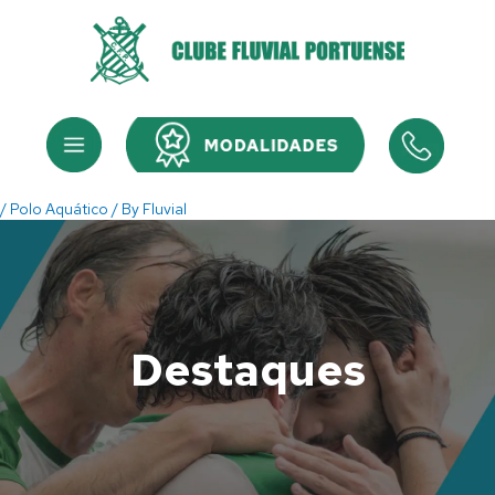
Skip
to
content
Menu
Menu
/
Polo Aquático
/ By
Fluvial
Destaques