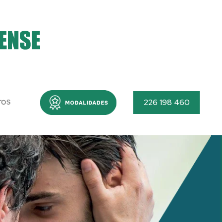
Menu
226 198 460
TOS