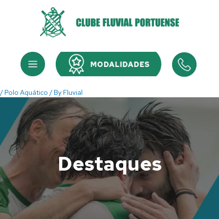
Skip
to
content
Menu
Menu
/
Polo Aquático
/ By
Fluvial
Destaques