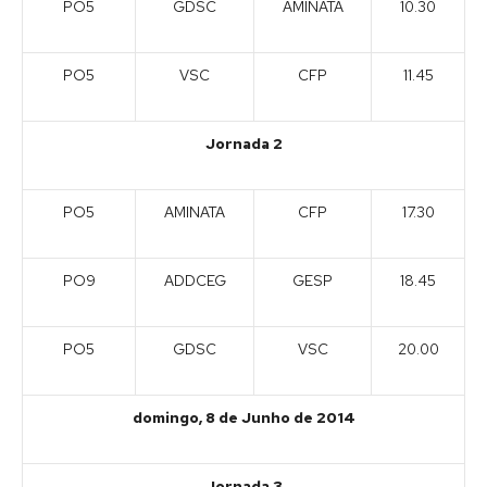
PO5
GDSC
AMINATA
10.30
PO5
VSC
CFP
11.45
Jornada 2
PO5
AMINATA
CFP
17.30
PO9
ADDCEG
GESP
18.45
PO5
GDSC
VSC
20.00
domingo, 8 de Junho de 2014
Jornada 3