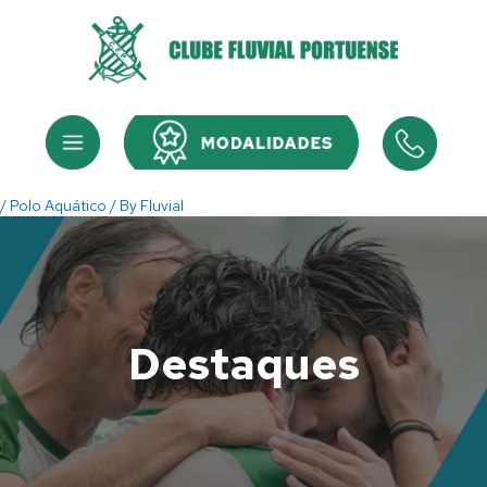
Skip
to
content
Menu
Menu
/
Polo Aquático
/ By
Fluvial
Destaques