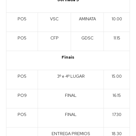
PO5
VSC
AMINATA
10.00
PO5
CFP
GDSC
11.15
Finais
PO5
3º e 4º LUGAR
15.00
PO9
FINAL
16.15
PO5
FINAL
17.30
ENTREGA PREMIOS
18.30