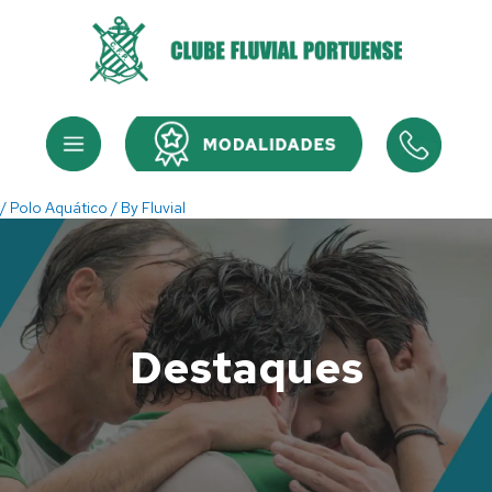
Skip
to
content
Menu
Menu
/
Polo Aquático
/ By
Fluvial
Destaques