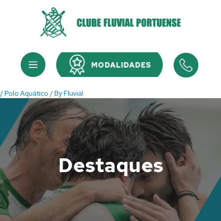
Skip
to
content
Menu
Menu
/
Polo Aquático
/ By
Fluvial
Destaques