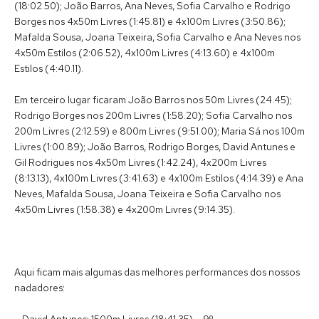
(18:02.50); João Barros, Ana Neves, Sofia Carvalho e Rodrigo
Borges nos 4x50m Livres (1:45.81) e 4x100m Livres (3:50.86);
Mafalda Sousa, Joana Teixeira, Sofia Carvalho e Ana Neves nos
4x50m Estilos (2:06.52), 4x100m Livres (4:13.60) e 4x100m
Estilos (4:40.11).
Em terceiro lugar ficaram João Barros nos 50m Livres (24.45);
Rodrigo Borges nos 200m Livres (1:58.20); Sofia Carvalho nos
200m Livres (2:12.59) e 800m Livres (9:51.00); Maria Sá nos 100m
Livres (1:00.89); João Barros, Rodrigo Borges, David Antunes e
Gil Rodrigues nos 4x50m Livres (1:42.24), 4x200m Livres
(8:13.13), 4x100m Livres (3:41.63) e 4x100m Estilos (4:14.39) e Ana
Neves, Mafalda Sousa, Joana Teixeira e Sofia Carvalho nos
4x50m Livres (1:58.38) e 4x200m Livres (9:14.35).
Aqui ficam mais algumas das melhores performances dos nossos
nadadores:
– David Antunes: 1500m Livres (18:41.35) – 9º