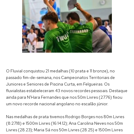
O Fluvial conquistou 21 medalhas (10 prata e 11 bronze), no
passado fim-de-semana, nos Campeonatos Territoriais de
Juniores e Seniores de Piscina Curta, em Felgueiras. Os
fluvialistas estabeleceram 43 novos recordes pessoais. Destaque
ainda para N’Hara Fernandes que nos 50m Livres (27.76) fixou
um novo recorde nacional angolano no escalão júnior.
Nas medalhas de prata tivemos Rodrigo Borges nos 80m Livres
(8:27.18) e 1500m Livres (16:14.12); Ana Carolina Neves nos 50m
Livres (28.23); Maria Sá nos 50m Livres (28.25) e 1500m Livres