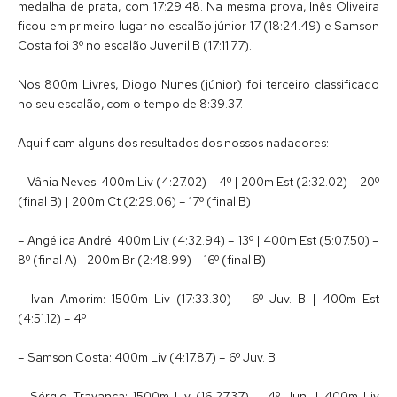
medalha de prata, com 17:29.48. Na mesma prova, Inês Oliveira
ficou em primeiro lugar no escalão júnior 17 (18:24.49) e Samson
Costa foi 3º no escalão Juvenil B (17:11.77).
Nos 800m Livres, Diogo Nunes (júnior) foi terceiro classificado
no seu escalão, com o tempo de 8:39.37.
Aqui ficam alguns dos resultados dos nossos nadadores:
– Vânia Neves: 400m Liv (4:27.02) – 4º | 200m Est (2:32.02) – 20º
(final B) | 200m Ct (2:29.06) – 17º (final B)
– Angélica André: 400m Liv (4:32.94) – 13º | 400m Est (5:07.50) –
8º (final A) | 200m Br (2:48.99) – 16º (final B)
– Ivan Amorim: 1500m Liv (17:33.30) – 6º Juv. B | 400m Est
(4:51.12) – 4º
– Samson Costa: 400m Liv (4:17.87) – 6º Juv. B
– Sérgio Travanca: 1500m Liv (16:27.37) – 4º Jun. | 400m Liv