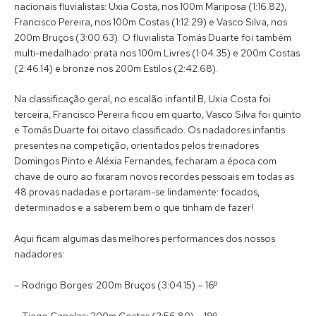
nacionais fluvialistas: Uxia Costa, nos 100m Mariposa (1:16.82),
Francisco Pereira, nos 100m Costas (1:12.29) e Vasco Silva, nos
200m Bruços (3:00.63). O fluvialista Tomás Duarte foi também
multi-medalhado: prata nos 100m Livres (1:04.35) e 200m Costas
(2:46.14) e bronze nos 200m Estilos (2:42.68).
Na classificação geral, no escalão infantil B, Uxia Costa foi
terceira, Francisco Pereira ficou em quarto, Vasco Silva foi quinto
e Tomás Duarte foi oitavo classificado. Os nadadores infantis
presentes na competição, orientados pelos treinadores
Domingos Pinto e Aléxia Fernandes, fecharam a época com
chave de ouro ao fixaram novos recordes pessoais em todas as
48 provas nadadas e portaram-se lindamente: focados,
determinados e a saberem bem o que tinham de fazer!
Aqui ficam algumas das melhores performances dos nossos
nadadores:
– Rodrigo Borges: 200m Bruços (3:04.15) – 16º