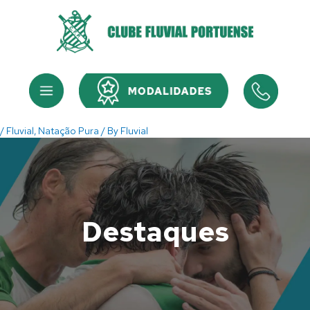
Skip
to
content
Menu
Menu
/
Fluvial
,
Natação Pura
/ By
Fluvial
Destaques