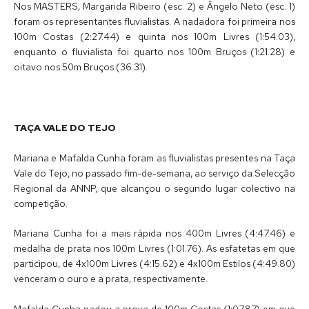
Nos MASTERS, Margarida Ribeiro (esc. 2) e Ângelo Neto (esc. 1)
foram os representantes fluvialistas. A nadadora foi primeira nos
100m Costas (2:27.44) e quinta nos 100m Livres (1:54.03),
enquanto o fluvialista foi quarto nos 100m Bruços (1:21.28) e
oitavo nos 50m Bruços (36.31).
TAÇA VALE DO TEJO
Mariana e Mafalda Cunha foram as fluvialistas presentes na Taça
Vale do Tejo, no passado fim-de-semana, ao serviço da Selecção
Regional da ANNP, que alcançou o segundo lugar colectivo na
competição.
Mariana Cunha foi a mais rápida nos 400m Livres (4:47.46) e
medalha de prata nos 100m Livres (1:01.76). As esfatetas em que
participou, de 4x100m Livres (4:15.62) e 4x100m Estilos (4:49.80)
venceram o ouro e a prata, respectivamente.