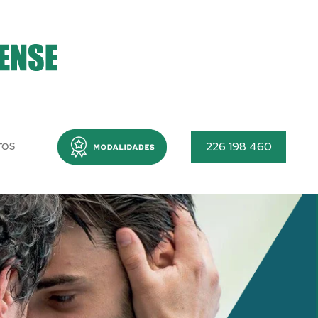
Menu
226 198 460
TOS