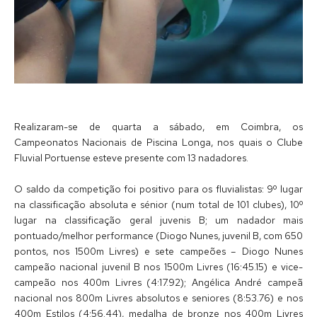
Realizaram-se de quarta a sábado, em Coimbra, os
Campeonatos Nacionais de Piscina Longa, nos quais o Clube
Fluvial Portuense esteve presente com 13 nadadores.
O saldo da competição foi positivo para os fluvialistas: 9º lugar
na classificação absoluta e sénior (num total de 101 clubes), 10º
lugar na classificação geral juvenis B; um nadador mais
pontuado/melhor performance (Diogo Nunes, juvenil B, com 650
pontos, nos 1500m Livres) e sete campeões – Diogo Nunes
campeão nacional juvenil B nos 1500m Livres (16:45.15) e vice-
campeão nos 400m Livres (4:17.92); Angélica André campeã
nacional nos 800m Livres absolutos e seniores (8:53.76) e nos
400m Estilos (4:56.44), medalha de bronze nos 400m Livres