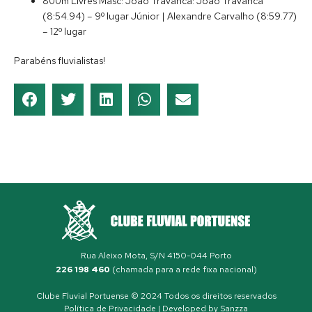
800m Livres Masc: João Travanca: João Travanca
(8:54.94) – 9º lugar Júnior | Alexandre Carvalho (8:59.77)
– 12º lugar
Parabéns fluvialistas!
Rua Aleixo Mota, S/N 4150-044 Porto
226 198 460
(chamada para a rede fixa nacional)
Clube Fluvial Portuense © 2024 Todos os direitos reservados
Política de Privacidade
| Developed by
Sanzza