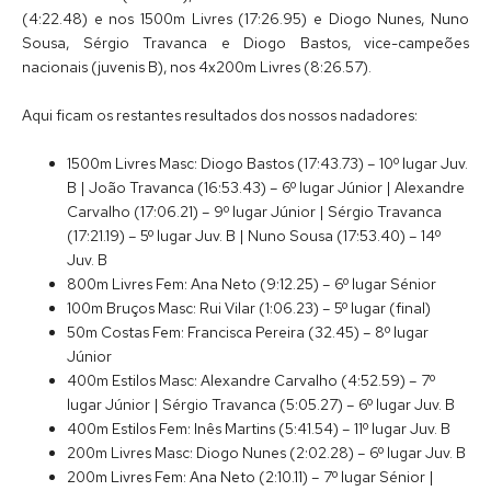
(4:22.48) e nos 1500m Livres (17:26.95) e Diogo Nunes, Nuno
Sousa, Sérgio Travanca e Diogo Bastos, vice-campeões
nacionais (juvenis B), nos 4x200m Livres (8:26.57).
Aqui ficam os restantes resultados dos nossos nadadores:
1500m Livres Masc: Diogo Bastos (17:43.73) – 10º lugar Juv.
B | João Travanca (16:53.43) – 6º lugar Júnior | Alexandre
Carvalho (17:06.21) – 9º lugar Júnior | Sérgio Travanca
(17:21.19) – 5º lugar Juv. B | Nuno Sousa (17:53.40) – 14º
Juv. B
800m Livres Fem: Ana Neto (9:12.25) – 6º lugar Sénior
100m Bruços Masc: Rui Vilar (1:06.23) – 5º lugar (final)
50m Costas Fem: Francisca Pereira (32.45) – 8º lugar
Júnior
400m Estilos Masc: Alexandre Carvalho (4:52.59) – 7º
lugar Júnior | Sérgio Travanca (5:05.27) – 6º lugar Juv. B
400m Estilos Fem: Inês Martins (5:41.54) – 11º lugar Juv. B
200m Livres Masc: Diogo Nunes (2:02.28) – 6º lugar Juv. B
200m Livres Fem: Ana Neto (2:10.11) – 7º lugar Sénior |