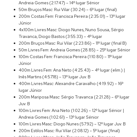
Andreia Gomes (2:17.47) – 14º lugar Sénior
50m Bruços Masc: Rui Vilar (30.24) – 6º lugar (final)
200m Costas Fem: Francisca Pereira (2:35.01) – 13º lugar
Júnior
4x100m Livres Masc: Diogo Nunes, Nuno Sousa, Sérgio
Travanca, Diogo Bastos (3:55.33) – 4º lugar
200m Bruços Masc: Rui Vilar (2:23.86) – 11º lugar (final B)
50m Livres Fem: Andreia Gomes (28.85) – 25º lugar Sénior
100m Costas Fem: Francisca Pereira (1:10.80) – 11º lugar
Júnior
400m Livres Fem: Ana Neto (4:25.43) – 4º lugar (elim.) |
Inês Martins (4:57.18) – 13º lugar Juv. B
400m Livres Masc: Alexandre Caravalho (4:19.92) – 16º
lugar Júnior
200m Mariposa Masc: Sérgio Travanca (2:21.28) – 6º lugar
Juv. B
100m Livres Fem: Ana Neto (1:02.26) – 12º lugar Sénior |
Andreia Gomes (1:02.61) – 13º lugar Sénior
100m Livres Masc: Diogo Nunes (57.92) – 12º lugar Juv. B
200m Estilos Masc: Rui Vilar (2:08.12) – 5º lugar (final)