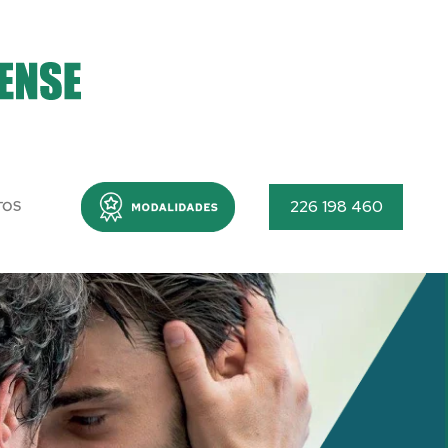
Menu
226 198 460
TOS