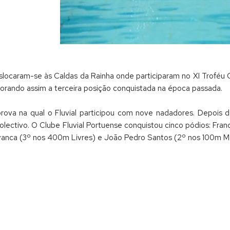
slocaram-se às Caldas da Rainha onde participaram no XI Troféu
lhorando assim a terceira posição conquistada na época passada.
rova na qual o Fluvial participou com nove nadadores. Depois d
colectivo. O Clube Fluvial Portuense conquistou cinco pódios: Fran
avanca (3º nos 400m Livres) e João Pedro Santos (2º nos 100m Ma