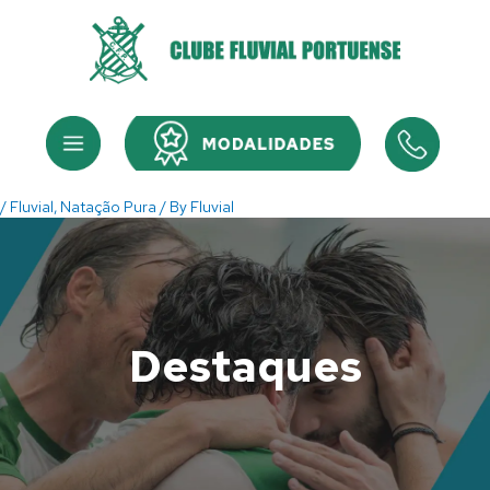
Skip
to
content
Menu
Menu
/
Fluvial
,
Natação Pura
/ By
Fluvial
Destaques