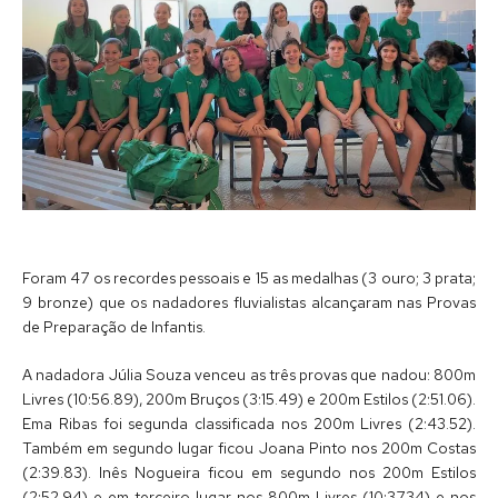
Foram 47 os recordes pessoais e 15 as medalhas (3 ouro; 3 prata;
9 bronze) que os nadadores fluvialistas alcançaram nas Provas
de Preparação de Infantis.
A nadadora Júlia Souza venceu as três provas que nadou: 800m
Livres (10:56.89), 200m Bruços (3:15.49) e 200m Estilos (2:51.06).
Ema Ribas foi segunda classificada nos 200m Livres (2:43.52).
Também em segundo lugar ficou Joana Pinto nos 200m Costas
(2:39.83). Inês Nogueira ficou em segundo nos 200m Estilos
(2:52.94) e em terceiro lugar nos 800m Livres (10:37.34) e nos