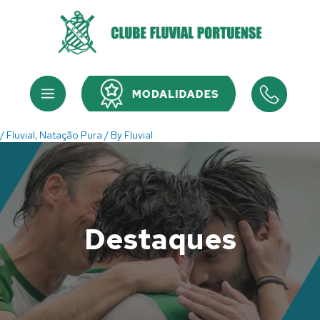
Skip
to
content
Menu
Menu
/
Fluvial
,
Natação Pura
/ By
Fluvial
Destaques