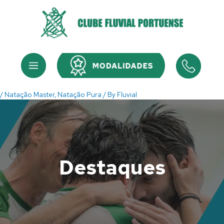
Skip
to
content
Menu
Menu
/
Natação Master
,
Natação Pura
/ By
Fluvial
Destaques