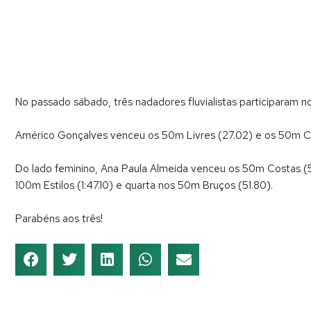
No passado sábado, três nadadores fluvialistas participaram 
Américo Gonçalves venceu os 50m Livres (27.02) e os 50m Co
Do lado feminino, Ana Paula Almeida venceu os 50m Costas (54
100m Estilos (1:47.10) e quarta nos 50m Bruços (51.80).
Parabéns aos três!