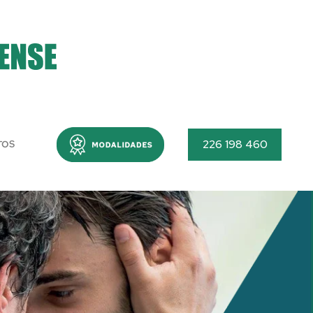
Menu
226 198 460
TOS