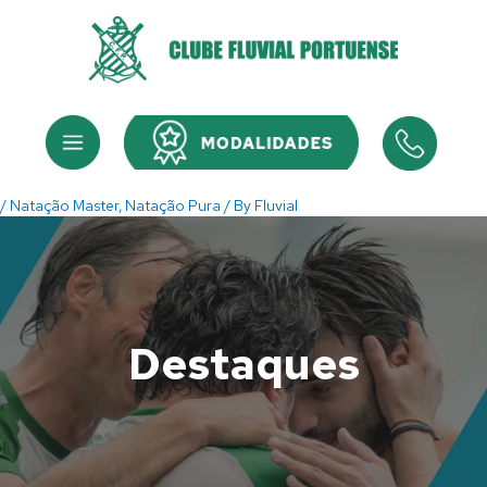
Skip
to
content
Menu
Menu
/
Natação Master
,
Natação Pura
/ By
Fluvial
Destaques