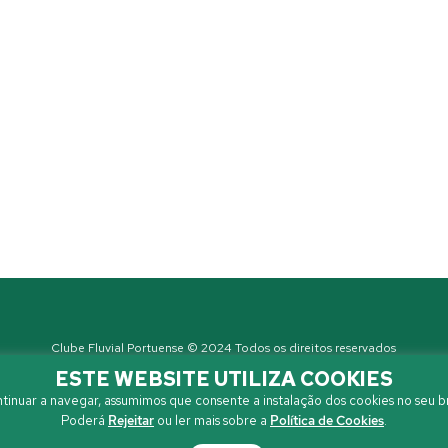
Clube Fluvial Portuense © 2024 Todos os direitos reservados
Política de Privacidade
| Developed by
Sanzza
ESTE WEBSITE UTILIZA COOKIES
tinuar a navegar, assumimos que consente a instalação dos cookies no seu b
Poderá
Rejeitar
ou ler mais sobre a
Política de Cookies
.