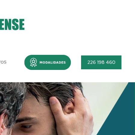
Menu
226 198 460
TOS