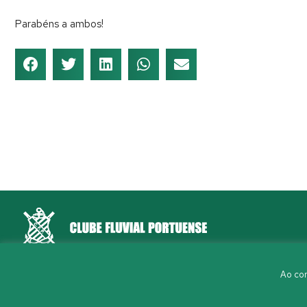
Parabéns a ambos!
Rua Aleixo Mota, S/N 4150-044 Porto
Ao con
226 198 460
(chamada para a rede fixa nacional)