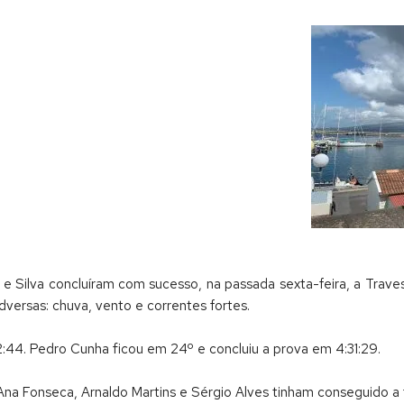
e Silva concluíram com sucesso, na passada sexta-feira, a Traves
versas: chuva, vento e correntes fortes.
2:44. Pedro Cunha ficou em 24º e concluiu a prova em 4:31:29.
a Ana Fonseca, Arnaldo Martins e Sérgio Alves tinham conseguido a 