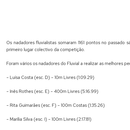
Os nadadores fluvialistas somaram 1161 pontos no passado s
primeiro lugar colectivo da competição.
Foram vários os nadadores do Fluvial a realizar as melhores p
– Luísa Costa (esc. D) – 10m Livres (1:09.29)
– Inês Rothes (esc. E) – 400m Livres (5:16.99)
– Rita Guimarães (esc. F) – 100m Costas (1:35.26)
– Marília Silva (esc. I) – 100m Livres (2:17.81)