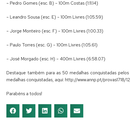
– Pedro Gomes (esc. B) – 100m Costas (1:11.14)
– Leandro Sousa (esc. E) – 100m Livres (1:05.59)
– Jorge Monteiro (esc. F) – 100m Livres (1:00.33)
– Paulo Torres (esc. G) – 100m Livres (1:05.61)
– José Morgado (esc. H) – 400m Livres (6:58.07)
Destaque também para as 50 medalhas conquistadas pelos n
medalhas conquistadas, aqui: http://www.annp.pt/provas1718/1
Parabéns a todos!