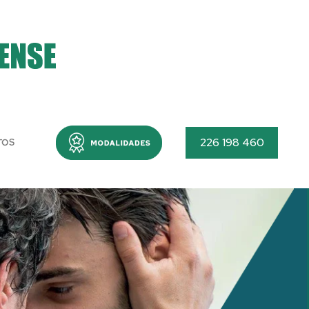
Menu
226 198 460
TOS