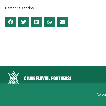
Parabéns a todos!
Rua Aleixo Mota, S/N 4150-044 Porto
Ao con
226 198 460
(chamada para a rede fixa nacional)