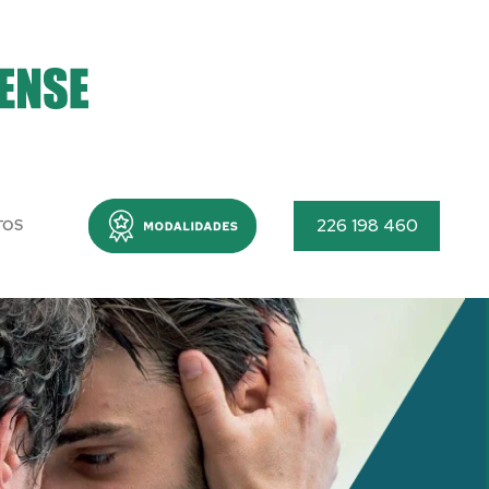
Menu
226 198 460
TOS