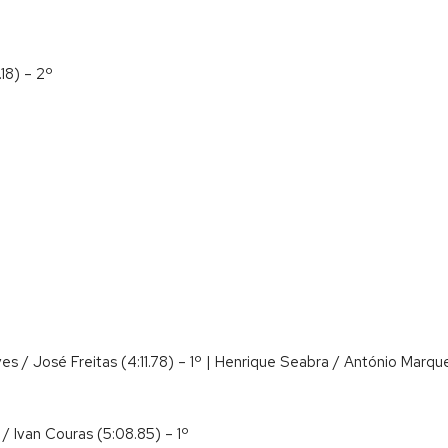
18) – 2º
es / José Freitas (4:11.78) – 1º | Henrique Seabra / António Marq
/ Ivan Couras (5:08.85) – 1º