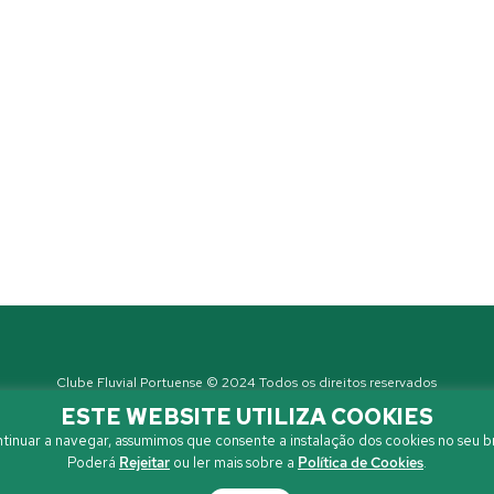
Clube Fluvial Portuense © 2024 Todos os direitos reservados
Política de Privacidade
| Developed by
Sanzza
ESTE WEBSITE UTILIZA COOKIES
tinuar a navegar, assumimos que consente a instalação dos cookies no seu b
Poderá
Rejeitar
ou ler mais sobre a
Política de Cookies
.