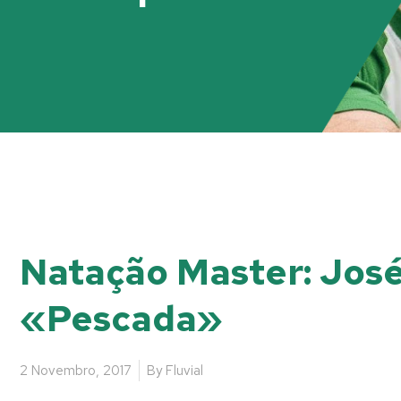
Natação Master: José
«Pescada»
2 Novembro, 2017
By
Fluvial