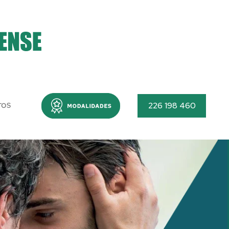
Menu
226 198 460
TOS