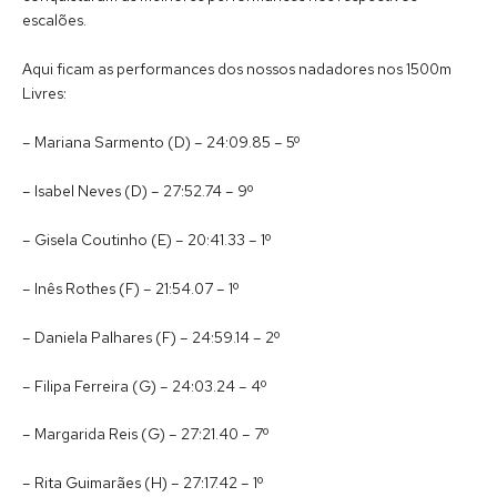
escalões.
Aqui ficam as performances dos nossos nadadores nos 1500m
Livres:
– Mariana Sarmento (D) – 24:09.85 – 5º
– Isabel Neves (D) – 27:52.74 – 9º
– Gisela Coutinho (E) – 20:41.33 – 1º
– Inês Rothes (F) – 21:54.07 – 1º
– Daniela Palhares (F) – 24:59.14 – 2º
– Filipa Ferreira (G) – 24:03.24 – 4º
– Margarida Reis (G) – 27:21.40 – 7º
– Rita Guimarães (H) – 27:17.42 – 1º