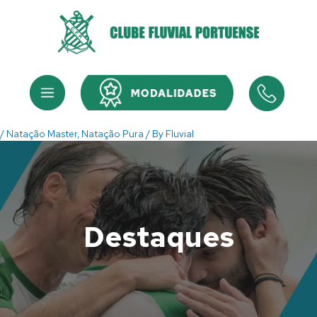
Skip
to
content
Menu
Menu
/
Natação Master
,
Natação Pura
/ By
Fluvial
Destaques