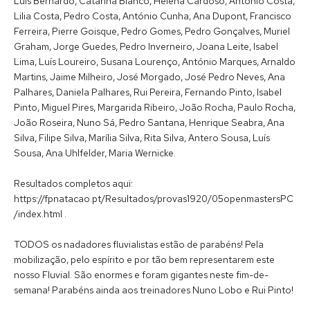
Luís Bernardo, Catarina Blanco, Helena Cardoso, António Costa,
Lilia Costa, Pedro Costa, António Cunha, Ana Dupont, Francisco
Ferreira, Pierre Goisque, Pedro Gomes, Pedro Gonçalves, Muriel
Graham, Jorge Guedes, Pedro Inverneiro, Joana Leite, Isabel
Lima, Luís Loureiro, Susana Lourenço, António Marques, Arnaldo
Martins, Jaime Milheiro, José Morgado, José Pedro Neves, Ana
Palhares, Daniela Palhares, Rui Pereira, Fernando Pinto, Isabel
Pinto, Miguel Pires, Margarida Ribeiro, João Rocha, Paulo Rocha,
João Roseira, Nuno Sá, Pedro Santana, Henrique Seabra, Ana
Silva, Filipe Silva, Marília Silva, Rita Silva, Antero Sousa, Luís
Sousa, Ana Uhlfelder, Maria Wernicke.
Resultados completos aqui:
https://fpnatacao.pt/Resultados/provas1920/05openmastersPC
/index.html .
TODOS os nadadores fluvialistas estão de parabéns! Pela
mobilização, pelo espírito e por tão bem representarem este
nosso Fluvial. São enormes e foram gigantes neste fim-de-
semana! Parabéns ainda aos treinadores Nuno Lobo e Rui Pinto!