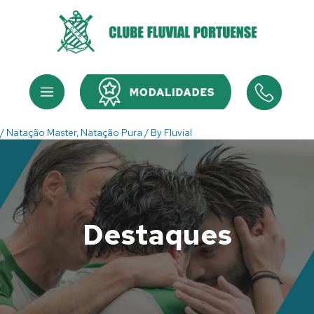
Skip
to
content
Menu
Menu
/
Natação Master
,
Natação Pura
/ By
Fluvial
Destaques