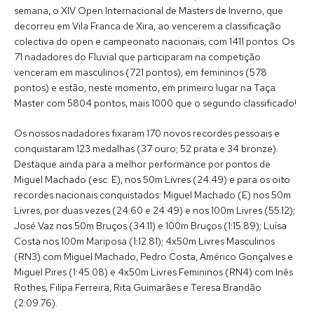
semana, o XIV Open Internacional de Masters de Inverno, que
decorreu em Vila Franca de Xira, ao vencerem a classificação
colectiva do open e campeonato nacionais, com 1411 pontos. Os
71 nadadores do Fluvial que participaram na competição
venceram em masculinos (721 pontos), em femininos (578
pontos) e estão, neste momento, em primeiro lugar na Taça
Master com 5804 pontos, mais 1000 que o segundo classificado!
Os nossos nadadores fixaram 170 novos recordes pessoais e
conquistaram 123 medalhas (37 ouro; 52 prata e 34 bronze).
Destaque ainda para a melhor performance por pontos de
Miguel Machado (esc. E), nos 50m Livres (24.49) e para os oito
recordes nacionais conquistados: Miguel Machado (E) nos 50m
Livres, por duas vezes (24.60 e 24.49) e nos 100m Livres (55.12);
José Vaz nos 50m Bruços (34.11) e 100m Bruços (1:15.89); Luísa
Costa nos 100m Mariposa (1:12.81); 4x50m Livres Masculinos
(RN3) com Miguel Machado, Pedro Costa, Américo Gonçalves e
Miguel Pires (1:45.08) e 4x50m Livres Femininos (RN4) com Inês
Rothes, Filipa Ferreira, Rita Guimarães e Teresa Brandão
(2:09.76).