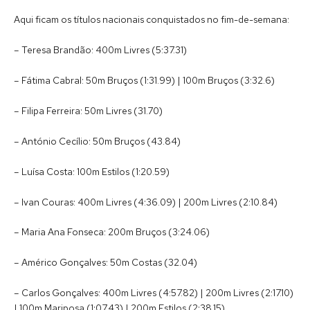
Aqui ficam os títulos nacionais conquistados no fim-de-semana:
– Teresa Brandão: 400m Livres (5:37.31)
– Fátima Cabral: 50m Bruços (1:31.99) | 100m Bruços (3:32.6)
– Filipa Ferreira: 50m Livres (31.70)
– António Cecílio: 50m Bruços (43.84)
– Luísa Costa: 100m Estilos (1:20.59)
– Ivan Couras: 400m Livres (4:36.09) | 200m Livres (2:10.84)
– Maria Ana Fonseca: 200m Bruços (3:24.06)
– Américo Gonçalves: 50m Costas (32.04)
– Carlos Gonçalves: 400m Livres (4:57.82) | 200m Livres (2:17.10)
| 100m Mariposa (1:07.43) | 200m Estilos (2:38.15)