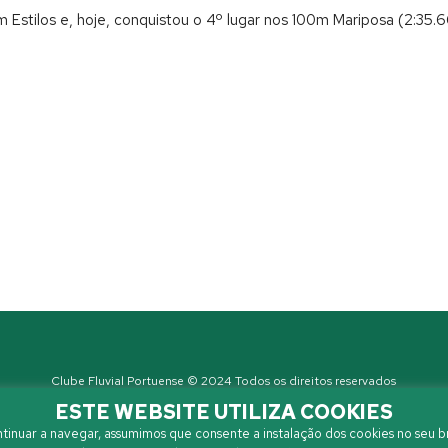
Estilos e, hoje, conquistou o 4º lugar nos 100m Mariposa (2:35.6
Clube Fluvial Portuense © 2024 Todos os direitos reservados
Política de Privacidade
| Developed by
Sanzza
ESTE WEBSITE UTILIZA COOKIES
tinuar a navegar, assumimos que consente a instalação dos cookies no seu b