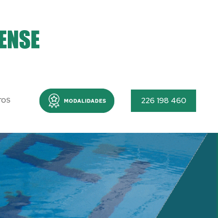
Menu
226 198 460
TOS