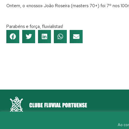
Ontem, o «nosso» João Roseira (masters 70+) foi 7º nos 100m 
Parabéns e força, fluvialistas!
Rua Aleixo Mota, S/N 4150-044 Porto
Ao con
226 198 460
(chamada para a rede fixa nacional)