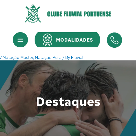
Skip
to
content
Menu
Menu
/
Natação Master
,
Natação Pura
/ By
Fluvial
Destaques