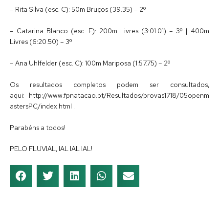
– Rita Silva (esc. C): 50m Bruços (39.35) – 2º
– Catarina Blanco (esc. E): 200m Livres (3:01.01) – 3º | 400m
Livres (6:20.50) – 3º
– Ana Uhlfelder (esc. C): 100m Mariposa (1:57.75) – 2º
Os resultados completos podem ser consultados,
aqui: http://www.fpnatacao.pt/Resultados/provas1718/05openm
astersPC/index.html .
Parabéns a todos!
PELO FLUVIAL, IAL IAL IAL!