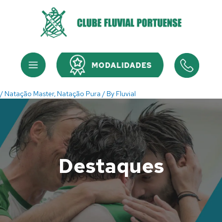
Skip
to
content
Menu
Menu
/
Natação Master
,
Natação Pura
/ By
Fluvial
Destaques