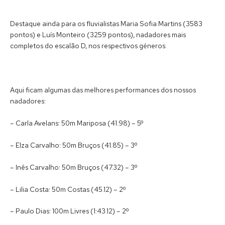
Destaque ainda para os fluvialistas Maria Sofia Martins (3583
pontos) e Luís Monteiro (3259 pontos), nadadores mais
completos do escalão D, nos respectivos géneros.
Aqui ficam algumas das melhores performances dos nossos
nadadores:
– Carla Avelans: 50m Mariposa (41.98) – 5º
– Elza Carvalho: 50m Bruços (41.85) – 3º
– Inês Carvalho: 50m Bruços (47.32) – 3º
– Lilia Costa: 50m Costas (45.12) – 2º
– Paulo Dias: 100m Livres (1:43.12) – 2º