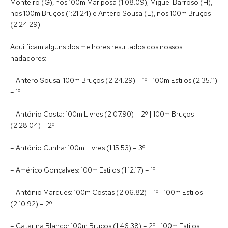
Monteiro (G), nos 100m Mariposa (1:08.09); Miguel Barroso (H),
nos 100m Bruços (1:21.24) e Antero Sousa (L), nos 100m Bruços
(2:24.29).
Aqui ficam alguns dos melhores resultados dos nossos
nadadores:
– Antero Sousa: 100m Bruços (2:24.29) – 1º | 100m Estilos (2:35.11)
– 1º
– António Costa: 100m Livres (2:07.90) – 2º | 100m Bruços
(2:28.04) – 2º
– António Cunha: 100m Livres (1:15.53) – 3º
– Américo Gonçalves: 100m Estilos (1:12.17) – 1º
– António Marques: 100m Costas (2:06.82) – 1º | 100m Estilos
(2:10.92) – 2º
– Catarina Blanco: 100m Bruços (1:46.38) – 2º | 100m Estilos