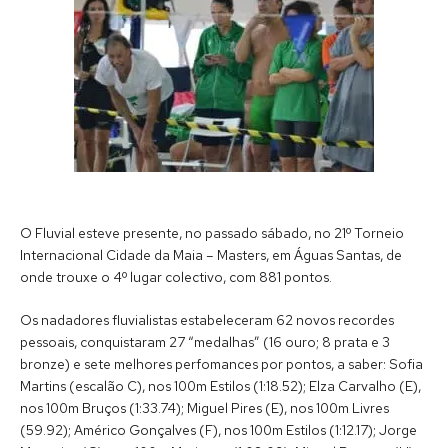
O Fluvial esteve presente, no passado sábado, no 21º Torneio
Internacional Cidade da Maia – Masters, em Águas Santas, de
onde trouxe o 4º lugar colectivo, com 881 pontos.
Os nadadores fluvialistas estabeleceram 62 novos recordes
pessoais, conquistaram 27 “medalhas” (16 ouro; 8 prata e 3
bronze) e sete melhores perfomances por pontos, a saber: Sofia
Martins (escalão C), nos 100m Estilos (1:18.52); Elza Carvalho (E),
nos 100m Bruços (1:33.74); Miguel Pires (E), nos 100m Livres
(59.92); Américo Gonçalves (F), nos 100m Estilos (1:12.17); Jorge