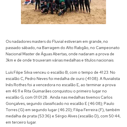
Os nadadores masters do Fluvial estiveram em grande, no
passado sábado, na Barragem do Alto Rabgão, no Campeonato
Nacional Master de Águas Abertas, onde nadaram a prova de
3km e de onde trouxeram várias medalhas e títulos nacionais.
Luís Filipe Silva venceu o escalão B, com o tempo de 41:23. No
escalão C, Pedro Neves foi medalha de ouro (41:08). A fluvialista
Inês Rothes foi a vencedora no escalão E, ao terminar a prova
em 46:11 e Rita Guimarães conquistou o primeiro lugar no
escalão G, com 01:01:28 . Ainda nas medalhas tivemos Carlos
Gonçalves, segundo classificado no escalão E (46:08); Paulo
Torres (G) em segundo lugar (46.20); Filipa Ferreira (F), também
medalha de prata (53:36) e Sérgio Alves (escalão D), com 50:44,
em terceiro lugar.