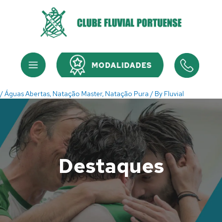
Skip
to
content
Menu
Menu
/
Águas Abertas
,
Natação Master
,
Natação Pura
/ By
Fluvial
Destaques