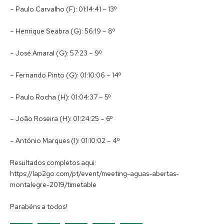
– Paulo Carvalho (F): 01:14:41 – 13º
– Henrique Seabra (G): 56:19 – 8º
– José Amaral (G): 57:23 – 9º
– Fernando Pinto (G): 01:10:06 – 14º
– Paulo Rocha (H): 01:04:37 – 5º
– João Roseira (H): 01:24:25 – 6º
– António Marques (I): 01:10:02 – 4º
Resultados completos aqui:
https://lap2go.com/pt/event/meeting-aguas-abertas-
montalegre-2019/timetable
Parabéns a todos!