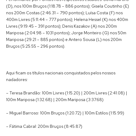
(D), nos 100m Bruços (1:18.78 – 886 pontos); Gisela Coutinho (E)
nos 200m Costas (2:46.31 – 790 pontos); Luísa Costa (F) nos
400m Livres (5:11.44 – 777 pontos); Helena Hessel (K) nos 400m
Livres (9:19.45 – 391 pontos); Denis Kazakov (A) nos 200m
Mariposa (2:04.98 – 1031 pontos); Jorge Monteiro (G) nos 50m
Mariposa (29.21 – 885 pontos) e Antero Sousa (L) nos 200m
Bruços (5:25.55 – 296 pontos).
Aqui ficam os títulos nacionais conquistados pelos nossos
nadadores:
– Teresa Brandão: 100m Livres (1:15.20) | 200m Livres (2:41.08) |
100m Mariposa (1:32.68) | 200m Mariposa (3:37.68)
– Miguel Barroso: 100m Bruços (1:20.72) | 100m Estilos (1:15.99)
– Fátima Cabral: 200m Bruços (8:45.87)