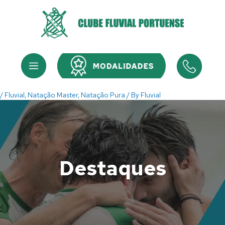
Skip
to
content
Menu
Menu
/
Fluvial
,
Natação Master
,
Natação Pura
/ By
Fluvial
Destaques