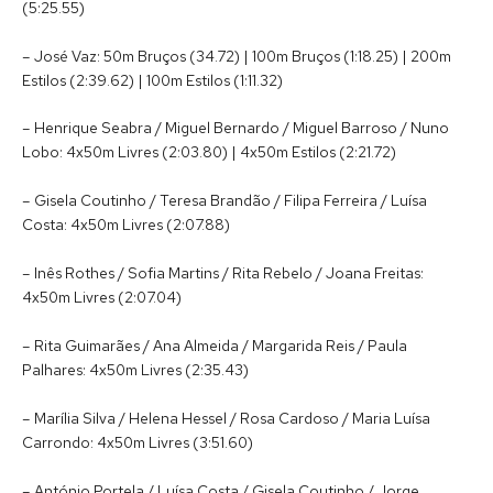
(5:25.55)
– José Vaz: 50m Bruços (34.72) | 100m Bruços (1:18.25) | 200m
Estilos (2:39.62) | 100m Estilos (1:11.32)
– Henrique Seabra / Miguel Bernardo / Miguel Barroso / Nuno
Lobo: 4x50m Livres (2:03.80) | 4x50m Estilos (2:21.72)
– Gisela Coutinho / Teresa Brandão / Filipa Ferreira / Luísa
Costa: 4x50m Livres (2:07.88)
– Inês Rothes / Sofia Martins / Rita Rebelo / Joana Freitas:
4x50m Livres (2:07.04)
– Rita Guimarães / Ana Almeida / Margarida Reis / Paula
Palhares: 4x50m Livres (2:35.43)
– Marília Silva / Helena Hessel / Rosa Cardoso / Maria Luísa
Carrondo: 4x50m Livres (3:51.60)
– António Portela / Luísa Costa / Gisela Coutinho / Jorge