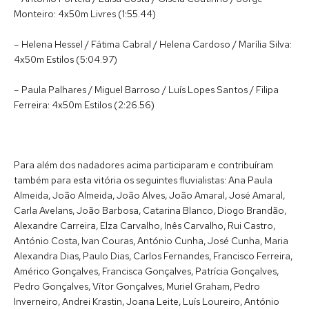
Monteiro: 4x50m Livres (1:55.44)
– Helena Hessel / Fátima Cabral / Helena Cardoso / Marília Silva:
4x50m Estilos (5:04.97)
– Paula Palhares / Miguel Barroso / Luís Lopes Santos / Filipa
Ferreira: 4x50m Estilos (2:26.56)
Para além dos nadadores acima participaram e contribuíram
também para esta vitória os seguintes fluvialistas: Ana Paula
Almeida, João Almeida, João Alves, João Amaral, José Amaral,
Carla Avelans, João Barbosa, Catarina Blanco, Diogo Brandão,
Alexandre Carreira, Elza Carvalho, Inês Carvalho, Rui Castro,
António Costa, Ivan Couras, António Cunha, José Cunha, Maria
Alexandra Dias, Paulo Dias, Carlos Fernandes, Francisco Ferreira,
Américo Gonçalves, Francisca Gonçalves, Patrícia Gonçalves,
Pedro Gonçalves, Vítor Gonçalves, Muriel Graham, Pedro
Inverneiro, Andrei Krastin, Joana Leite, Luís Loureiro, António