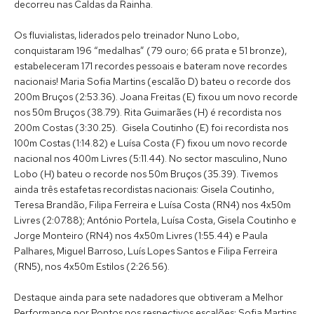
decorreu nas Caldas da Rainha.
Os fluvialistas, liderados pelo treinador Nuno Lobo,
conquistaram 196 “medalhas” (79 ouro; 66 prata e 51 bronze),
estabeleceram 171 recordes pessoais e bateram nove recordes
nacionais! Maria Sofia Martins (escalão D) bateu o recorde dos
200m Bruços (2:53.36). Joana Freitas (E) fixou um novo recorde
nos 50m Bruços (38.79). Rita Guimarães (H) é recordista nos
200m Costas (3:30.25). Gisela Coutinho (E) foi recordista nos
100m Costas (1:14.82) e Luísa Costa (F) fixou um novo recorde
nacional nos 400m Livres (5:11.44). No sector masculino, Nuno
Lobo (H) bateu o recorde nos 50m Bruços (35.39). Tivemos
ainda três estafetas recordistas nacionais: Gisela Coutinho,
Teresa Brandão, Filipa Ferreira e Luísa Costa (RN4) nos 4x50m
Livres (2:07.88); António Portela, Luísa Costa, Gisela Coutinho e
Jorge Monteiro (RN4) nos 4x50m Livres (1:55.44) e Paula
Palhares, Miguel Barroso, Luís Lopes Santos e Filipa Ferreira
(RN5), nos 4x50m Estilos (2:26.56).
Destaque ainda para sete nadadores que obtiveram a Melhor
Performance por Pontos nos respectivos escalões: Sofia Martins