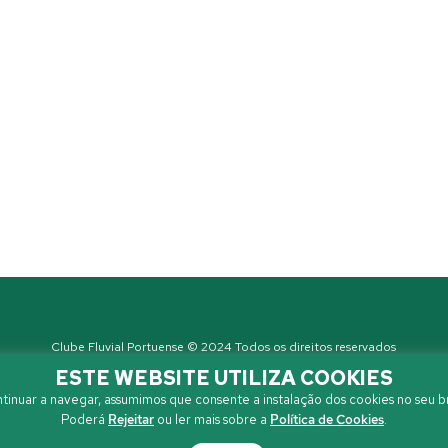
Clube Fluvial Portuense © 2024 Todos os direitos reservados
Política de Privacidade
| Developed by
Sanzza
ESTE WEBSITE UTILIZA COOKIES
tinuar a navegar, assumimos que consente a instalação dos cookies no seu b
Poderá
Rejeitar
ou ler mais sobre a
Política de Cookies
.