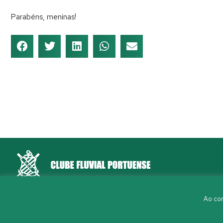
Parabéns, meninas!
Rua Aleixo Mota, S/N 4150-044 Porto
Ao con
226 198 460
(chamada para a rede fixa nacional)