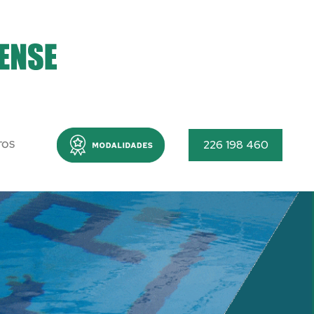
Menu
226 198 460
TOS